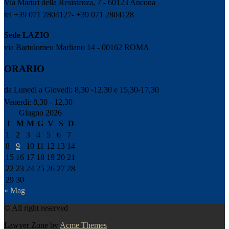
Via Martiri della Resistenza, 7 - 60123 Ancona
tel +39 071 2804127- +39 071 2804128
Sede LAZIO
via Bartolomeo Marliano 14 - 00162 ROMA
ORARIO
da Lunedi a Giovedi: 8,30 -12,30 e 15,30-17,30
Venerdi: 8,30 - 12,30
Giugno 2026
L
M
M
G
V
S
D
1
2
3
4
5
6
7
8
9
10
11
12
13
14
15
16
17
18
19
20
21
22
23
24
25
26
27
28
29
30
« Mag
© All right reserved
Lawyer Zone by
Acme Themes