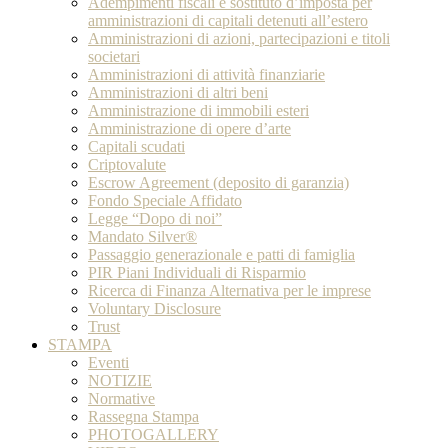
Adempimenti fiscali e sostituto d’imposta per
amministrazioni di capitali detenuti all’estero
Amministrazioni di azioni, partecipazioni e titoli
societari
Amministrazioni di attività finanziarie
Amministrazioni di altri beni
Amministrazione di immobili esteri
Amministrazione di opere d’arte
Capitali scudati
Criptovalute
Escrow Agreement (deposito di garanzia)
Fondo Speciale Affidato
Legge “Dopo di noi”
Mandato Silver®
Passaggio generazionale e patti di famiglia
PIR Piani Individuali di Risparmio
Ricerca di Finanza Alternativa per le imprese
Voluntary Disclosure
Trust
STAMPA
Eventi
NOTIZIE
Normative
Rassegna Stampa
PHOTOGALLERY