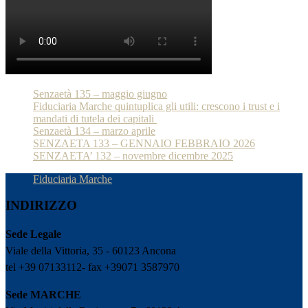
Senzaetà 135 – maggio giugno
Fiduciaria Marche quintuplica gli utili: crescono i trust e i
mandati di tutela dei capitali
Senzaetà 134 – marzo aprile
SENZAETA 133 – GENNAIO FEBBRAIO 2026
SENZAETA’ 132 – novembre dicembre 2025
Fiduciaria Marche
INDIRIZZO
Sede Legale
Viale della Vittoria, 35 - 60123 Ancona
tel +39 07133112- fax +39071 3587970
Sede MARCHE