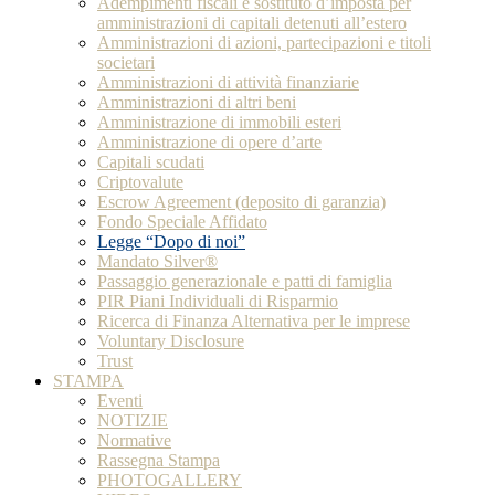
Adempimenti fiscali e sostituto d’imposta per
amministrazioni di capitali detenuti all’estero
Amministrazioni di azioni, partecipazioni e titoli
societari
Amministrazioni di attività finanziarie
Amministrazioni di altri beni
Amministrazione di immobili esteri
Amministrazione di opere d’arte
Capitali scudati
Criptovalute
Escrow Agreement (deposito di garanzia)
Fondo Speciale Affidato
Legge “Dopo di noi”
Mandato Silver®
Passaggio generazionale e patti di famiglia
PIR Piani Individuali di Risparmio
Ricerca di Finanza Alternativa per le imprese
Voluntary Disclosure
Trust
STAMPA
Eventi
NOTIZIE
Normative
Rassegna Stampa
PHOTOGALLERY