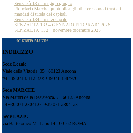
Senzaetà 135 – maggio giugno
Fiduciaria Marche quintuplica gli utili: crescono i trust e i
mandati di tutela dei capitali
Senzaetà 134 – marzo aprile
SENZAETA 133 – GENNAIO FEBBRAIO 2026
SENZAETA’ 132 – novembre dicembre 2025
Fiduciaria Marche
INDIRIZZO
Sede Legale
Viale della Vittoria, 35 - 60123 Ancona
tel +39 07133112- fax +39071 3587970
Sede MARCHE
Via Martiri della Resistenza, 7 - 60123 Ancona
tel +39 071 2804127- +39 071 2804128
Sede LAZIO
via Bartolomeo Marliano 14 - 00162 ROMA