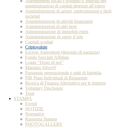
Adempimenti fiscali e sostituto d’imposta per
amministrazioni di capitali detenuti all’estero
Amministrazioni di azioni, partecipazioni e titoli
societari
Amministrazioni di attività finanziarie
Amministrazioni di altri beni
Amministrazione di immobili esteri
Amministrazione di opere d’arte
Capitali scudati
Criptovalute
Escrow Agreement (deposito di garanzia)
Fondo Speciale Affidato
Legge “Dopo di noi”
Mandato Silver®
Passaggio generazionale e patti di famiglia
PIR Piani Individuali di Risparmio
Ricerca di Finanza Alternativa per le imprese
Voluntary Disclosure
Trust
STAMPA
Eventi
NOTIZIE
Normative
Rassegna Stampa
PHOTOGALLERY