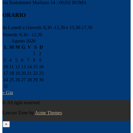
via Bartolomeo Marliano 14 - 00162 ROMA
ORARIO
da Lunedi a Giovedi: 8,30 -12,30 e 15,30-17,30
Venerdi: 8,30 - 12,30
Agosto 2026
L
M
M
G
V
S
D
1
2
3
4
5
6
7
8
9
10
11
12
13
14
15
16
17
18
19
20
21
22
23
24
25
26
27
28
29
30
31
« Giu
© All right reserved
Lawyer Zone by
Acme Themes
×