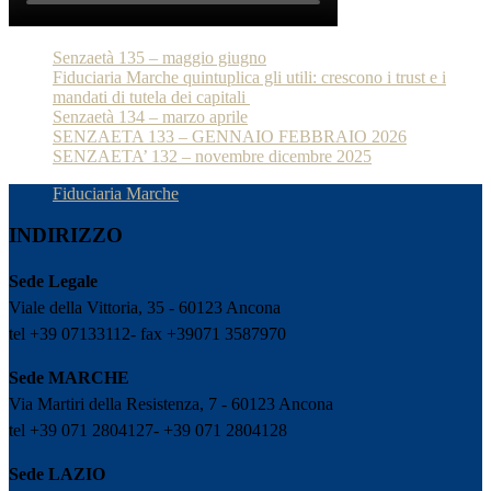
Senzaetà 135 – maggio giugno
Fiduciaria Marche quintuplica gli utili: crescono i trust e i
mandati di tutela dei capitali
Senzaetà 134 – marzo aprile
SENZAETA 133 – GENNAIO FEBBRAIO 2026
SENZAETA’ 132 – novembre dicembre 2025
Fiduciaria Marche
INDIRIZZO
Sede Legale
Viale della Vittoria, 35 - 60123 Ancona
tel +39 07133112- fax +39071 3587970
Sede MARCHE
Via Martiri della Resistenza, 7 - 60123 Ancona
tel +39 071 2804127- +39 071 2804128
Sede LAZIO