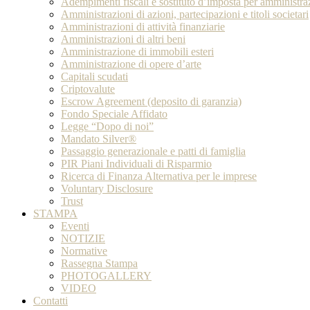
Adempimenti fiscali e sostituto d’imposta per amministrazi
Amministrazioni di azioni, partecipazioni e titoli societari
Amministrazioni di attività finanziarie
Amministrazioni di altri beni
Amministrazione di immobili esteri
Amministrazione di opere d’arte
Capitali scudati
Criptovalute
Escrow Agreement (deposito di garanzia)
Fondo Speciale Affidato
Legge “Dopo di noi”
Mandato Silver®
Passaggio generazionale e patti di famiglia
PIR Piani Individuali di Risparmio
Ricerca di Finanza Alternativa per le imprese
Voluntary Disclosure
Trust
STAMPA
Eventi
NOTIZIE
Normative
Rassegna Stampa
PHOTOGALLERY
VIDEO
Contatti