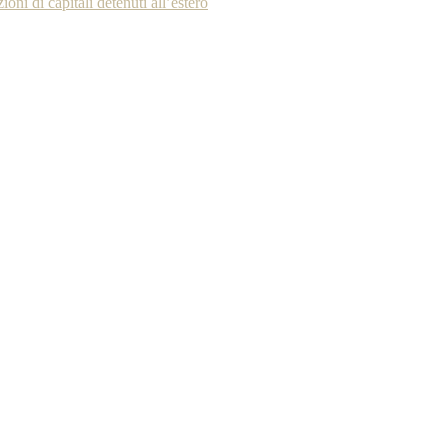
oni di capitali detenuti all’estero