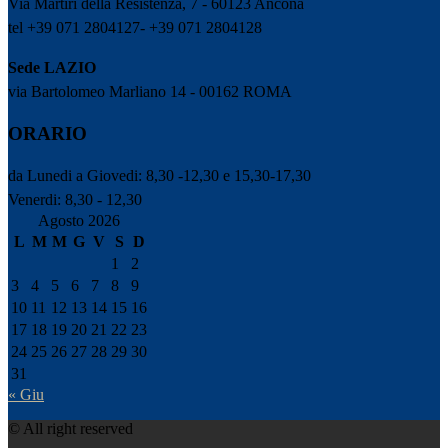
Via Martiri della Resistenza, 7 - 60123 Ancona
tel +39 071 2804127- +39 071 2804128
Sede LAZIO
via Bartolomeo Marliano 14 - 00162 ROMA
ORARIO
da Lunedi a Giovedi: 8,30 -12,30 e 15,30-17,30
Venerdi: 8,30 - 12,30
Agosto 2026
L
M
M
G
V
S
D
1
2
3
4
5
6
7
8
9
10
11
12
13
14
15
16
17
18
19
20
21
22
23
24
25
26
27
28
29
30
31
« Giu
© All right reserved