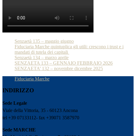
Senzaetà 135 – maggio giugno
Fiduciaria Marche quintuplica gli utili: crescono i trust e i
mandati di tutela dei capitali
Senzaetà 134 – marzo aprile
SENZAETA 133 – GENNAIO FEBBRAIO 2026
SENZAETA’ 132 – novembre dicembre 2025
Fiduciaria Marche
INDIRIZZO
Sede Legale
Viale della Vittoria, 35 - 60123 Ancona
tel +39 07133112- fax +39071 3587970
Sede MARCHE