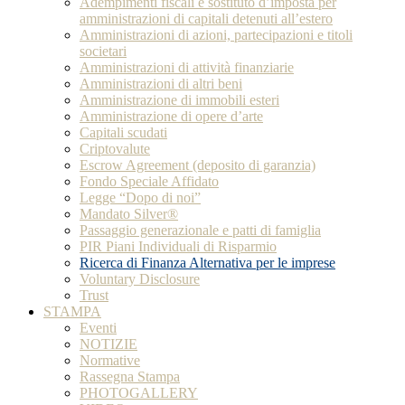
Adempimenti fiscali e sostituto d’imposta per
amministrazioni di capitali detenuti all’estero
Amministrazioni di azioni, partecipazioni e titoli
societari
Amministrazioni di attività finanziarie
Amministrazioni di altri beni
Amministrazione di immobili esteri
Amministrazione di opere d’arte
Capitali scudati
Criptovalute
Escrow Agreement (deposito di garanzia)
Fondo Speciale Affidato
Legge “Dopo di noi”
Mandato Silver®
Passaggio generazionale e patti di famiglia
PIR Piani Individuali di Risparmio
Ricerca di Finanza Alternativa per le imprese
Voluntary Disclosure
Trust
STAMPA
Eventi
NOTIZIE
Normative
Rassegna Stampa
PHOTOGALLERY