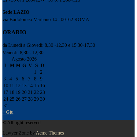
Sede LAZIO
via Bartolomeo Marliano 14 - 00162 ROMA
ORARIO
da Lunedi a Giovedi: 8,30 -12,30 e 15,30-17,30
Venerdi: 8,30 - 12,30
Agosto 2026
L
M
M
G
V
S
D
1
2
3
4
5
6
7
8
9
10
11
12
13
14
15
16
17
18
19
20
21
22
23
24
25
26
27
28
29
30
31
« Giu
© All right reserved
Lawyer Zone by
Acme Themes