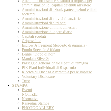
Adempimenti fiscali e sostituto d’imposta per
amministrazioni di capitali detenuti all’estero
Amministrazioni di azioni, partecipazioni e titoli
societari
Amministrazioni di attività finanziarie
Amministrazioni di altri beni
Amministrazione di immobili esteri
Amministrazione di opere d’arte
Capitali scudati
Criptovalute
Escrow Agreement (deposito di garanzia)
Fondo Speciale Affidato
Legge “Dopo di noi”
Mandato Silver®
Passaggio generazionale e patti di famiglia
PIR Piani Individuali di Risparmio
Ricerca di Finanza Alternativa per le imprese
Voluntary Disclosure
Trust
STAMPA
Eventi
NOTIZIE
Normative
Rassegna Stampa
PHOTOGALLERY