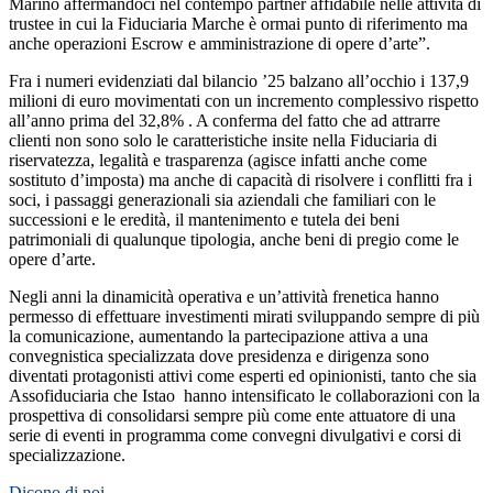
Marino affermandoci nel contempo partner affidabile nelle attività di
trustee in cui la Fiduciaria Marche è ormai punto di riferimento ma
anche operazioni Escrow e amministrazione di opere d’arte”.
Fra i numeri evidenziati dal bilancio ’25 balzano all’occhio i 137,9
milioni di euro movimentati con un incremento complessivo rispetto
all’anno prima del 32,8% . A conferma del fatto che ad attrarre
clienti non sono solo le caratteristiche insite nella Fiduciaria di
riservatezza, legalità e trasparenza (agisce infatti anche come
sostituto d’imposta) ma anche di capacità di risolvere i conflitti fra i
soci, i passaggi generazionali sia aziendali che familiari con le
successioni e le eredità, il mantenimento e tutela dei beni
patrimoniali di qualunque tipologia, anche beni di pregio come le
opere d’arte.
Negli anni la dinamicità operativa e un’attività frenetica hanno
permesso di effettuare investimenti mirati sviluppando sempre di più
la comunicazione, aumentando la partecipazione attiva a una
convegnistica specializzata dove presidenza e dirigenza sono
diventati protagonisti attivi come esperti ed opinionisti, tanto che sia
Assofiduciaria che Istao hanno intensificato le collaborazioni con la
prospettiva di consolidarsi sempre più come ente attuatore di una
serie di eventi in programma come convegni divulgativi e corsi di
specializzazione.
Dicono di noi