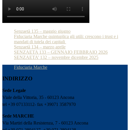
Senzaetà 135 – maggio giugno
Fiduciaria Marche quintuplica gli utili: crescono i trust e i
mandati di tutela dei capitali
Senzaetà 134 – marzo aprile
SENZAETA 133 – GENNAIO FEBBRAIO 2026
SENZAETA’ 132 – novembre dicembre 2025
Fiduciaria Marche
INDIRIZZO
Sede Legale
Viale della Vittoria, 35 - 60123 Ancona
tel +39 07133112- fax +39071 3587970
Sede MARCHE
Via Martiri della Resistenza, 7 - 60123 Ancona
tel +39 071 2804127- +39 071 2804128