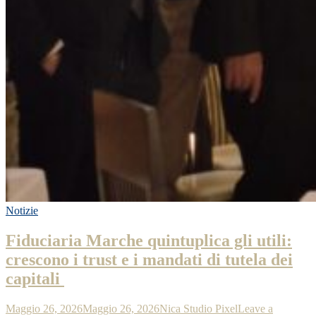
Notizie
Fiduciaria Marche quintuplica gli utili:
crescono i trust e i mandati di tutela dei
capitali
Maggio 26, 2026
Maggio 26, 2026
Nica Studio Pixel
Leave a