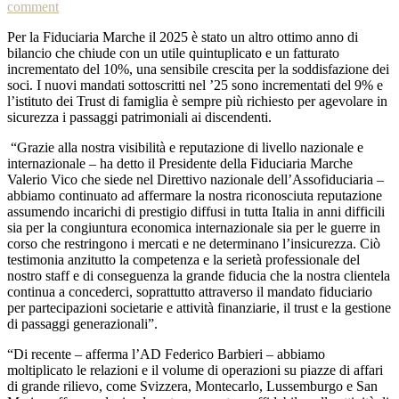
comment
Per la Fiduciaria Marche il 2025 è stato un altro ottimo anno di
bilancio che chiude con un utile quintuplicato e un fatturato
incrementato del 10%, una sensibile crescita per la soddisfazione dei
soci. I nuovi mandati sottoscritti nel ’25 sono incrementati del 9% e
l’istituto dei Trust di famiglia è sempre più richiesto per agevolare in
sicurezza i passaggi patrimoniali ai discendenti.
“Grazie alla nostra visibilità e reputazione di livello nazionale e
internazionale – ha detto il Presidente della Fiduciaria Marche
Valerio Vico che siede nel Direttivo nazionale dell’Assofiduciaria –
abbiamo continuato ad affermare la nostra riconosciuta reputazione
assumendo incarichi di prestigio diffusi in tutta Italia in anni difficili
sia per la congiuntura economica internazionale sia per le guerre in
corso che restringono i mercati e ne determinano l’insicurezza. Ciò
testimonia anzitutto la competenza e la serietà professionale del
nostro staff e di conseguenza la grande fiducia che la nostra clientela
continua a concederci, soprattutto attraverso il mandato fiduciario
per partecipazioni societarie e attività finanziarie, il trust e la gestione
di passaggi generazionali”.
“Di recente – afferma l’AD Federico Barbieri – abbiamo
moltiplicato le relazioni e il volume di operazioni su piazze di affari
di grande rilievo, come Svizzera, Montecarlo, Lussemburgo e San