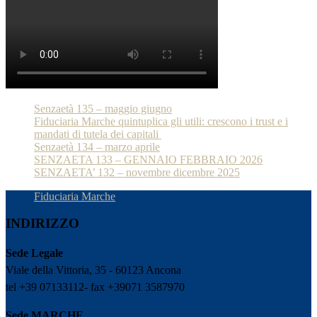
Senzaetà 135 – maggio giugno
Fiduciaria Marche quintuplica gli utili: crescono i trust e i
mandati di tutela dei capitali
Senzaetà 134 – marzo aprile
SENZAETA 133 – GENNAIO FEBBRAIO 2026
SENZAETA’ 132 – novembre dicembre 2025
Fiduciaria Marche
INDIRIZZO
Sede Legale
Viale della Vittoria, 35 - 60123 Ancona
tel +39 07133112- fax +39071 3587970
Sede MARCHE