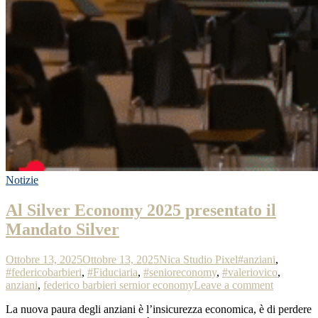
Notizie
Al Silver Economy 2025 presentato il
Mandato Silver
Ottobre 13, 2025
Ottobre 13, 2025
Nica Studio Pixel
#anziani
,
#federicobarbieri
,
#Fiduciaria
,
#senioreconomy
,
#valeriovico
,
anziani
,
federico barbieri sernior economy
Leave a comment
La nuova paura degli anziani è l’insicurezza economica, è di perdere