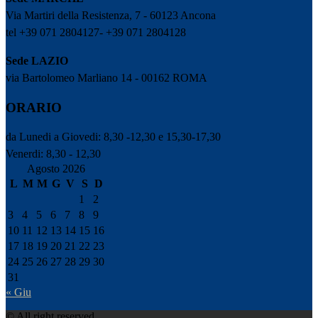
Via Martiri della Resistenza, 7 - 60123 Ancona
tel +39 071 2804127- +39 071 2804128
Sede LAZIO
via Bartolomeo Marliano 14 - 00162 ROMA
ORARIO
da Lunedi a Giovedi: 8,30 -12,30 e 15,30-17,30
Venerdi: 8,30 - 12,30
Agosto 2026
L
M
M
G
V
S
D
1
2
3
4
5
6
7
8
9
10
11
12
13
14
15
16
17
18
19
20
21
22
23
24
25
26
27
28
29
30
31
« Giu
© All right reserved