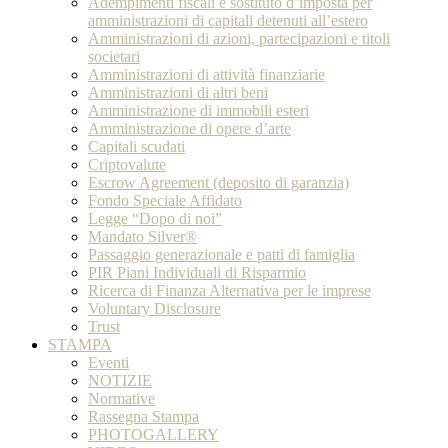
Adempimenti fiscali e sostituto d’imposta per
amministrazioni di capitali detenuti all’estero
Amministrazioni di azioni, partecipazioni e titoli
societari
Amministrazioni di attività finanziarie
Amministrazioni di altri beni
Amministrazione di immobili esteri
Amministrazione di opere d’arte
Capitali scudati
Criptovalute
Escrow Agreement (deposito di garanzia)
Fondo Speciale Affidato
Legge “Dopo di noi”
Mandato Silver®
Passaggio generazionale e patti di famiglia
PIR Piani Individuali di Risparmio
Ricerca di Finanza Alternativa per le imprese
Voluntary Disclosure
Trust
STAMPA
Eventi
NOTIZIE
Normative
Rassegna Stampa
PHOTOGALLERY