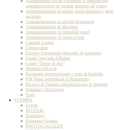
Adempimenti fiscali e sostituto d’imposta per
amministrazioni di capitali detenuti all’estero
Amministrazioni di azioni, partecipazioni e titoli
societari
Amministrazioni di attività finanziarie
Amministrazioni di altri beni
Amministrazione di immobili esteri
Amministrazione di opere d’arte
Capitali scudati
Criptovalute
Escrow Agreement (deposito di garanzia)
Fondo Speciale Affidato
Legge “Dopo di noi”
Mandato Silver®
Passaggio generazionale e patti di famiglia
PIR Piani Individuali di Risparmio
Ricerca di Finanza Alternativa per le imprese
Voluntary Disclosure
Trust
STAMPA
Eventi
NOTIZIE
Normative
Rassegna Stampa
PHOTOGALLERY