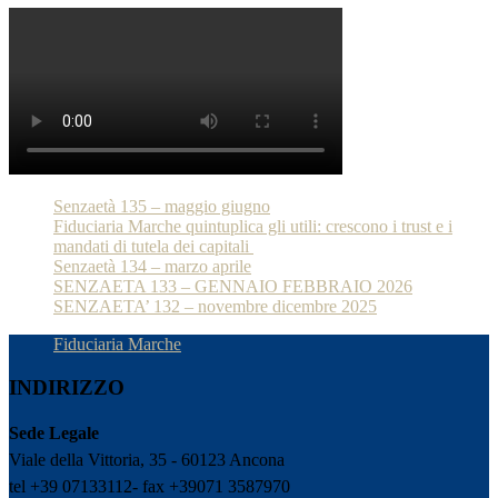
Senzaetà 135 – maggio giugno
Fiduciaria Marche quintuplica gli utili: crescono i trust e i
mandati di tutela dei capitali
Senzaetà 134 – marzo aprile
SENZAETA 133 – GENNAIO FEBBRAIO 2026
SENZAETA’ 132 – novembre dicembre 2025
Fiduciaria Marche
INDIRIZZO
Sede Legale
Viale della Vittoria, 35 - 60123 Ancona
tel +39 07133112- fax +39071 3587970