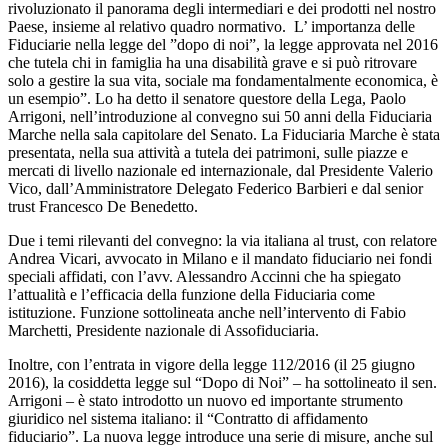
rivoluzionato il panorama degli intermediari e dei prodotti nel nostro
Paese, insieme al relativo quadro normativo. L’ importanza delle
Fiduciarie nella legge del ”dopo di noi”, la legge approvata nel 2016
che tutela chi in famiglia ha una disabilità grave e si può ritrovare
solo a gestire la sua vita, sociale ma fondamentalmente economica, è
un esempio”. Lo ha detto il senatore questore della Lega, Paolo
Arrigoni, nell’introduzione al convegno sui 50 anni della Fiduciaria
Marche nella sala capitolare del Senato. La Fiduciaria Marche è stata
presentata, nella sua attività a tutela dei patrimoni, sulle piazze e
mercati di livello nazionale ed internazionale, dal Presidente Valerio
Vico, dall’Amministratore Delegato Federico Barbieri e dal senior
trust Francesco De Benedetto.
Due i temi rilevanti del convegno: la via italiana al trust, con relatore
Andrea Vicari, avvocato in Milano e il mandato fiduciario nei fondi
speciali affidati, con l’avv. Alessandro Accinni che ha spiegato
l’attualità e l’efficacia della funzione della Fiduciaria come
istituzione. Funzione sottolineata anche nell’intervento di Fabio
Marchetti, Presidente nazionale di Assofiduciaria.
Inoltre, con l’entrata in vigore della legge 112/2016 (il 25 giugno
2016), la cosiddetta legge sul “Dopo di Noi” – ha sottolineato il sen.
Arrigoni – è stato introdotto un nuovo ed importante strumento
giuridico nel sistema italiano: il “Contratto di affidamento
fiduciario”. La nuova legge introduce una serie di misure, anche sul