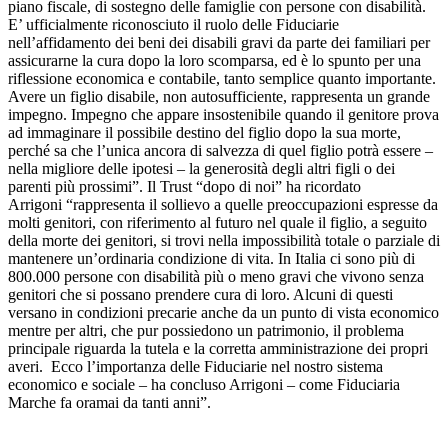
piano fiscale, di sostegno delle famiglie con persone con disabilità.
E’ ufficialmente riconosciuto il ruolo delle Fiduciarie
nell’affidamento dei beni dei disabili gravi da parte dei familiari per
assicurarne la cura dopo la loro scomparsa, ed è lo spunto per una
riflessione economica e contabile, tanto semplice quanto importante.
Avere un figlio disabile, non autosufficiente, rappresenta un grande
impegno. Impegno che appare insostenibile quando il genitore prova
ad immaginare il possibile destino del figlio dopo la sua morte,
perché sa che l’unica ancora di salvezza di quel figlio potrà essere –
nella migliore delle ipotesi – la generosità degli altri figli o dei
parenti più prossimi”. Il Trust “dopo di noi” ha ricordato
Arrigoni “rappresenta il sollievo a quelle preoccupazioni espresse da
molti genitori, con riferimento al futuro nel quale il figlio, a seguito
della morte dei genitori, si trovi nella impossibilità totale o parziale di
mantenere un’ordinaria condizione di vita. In Italia ci sono più di
800.000 persone con disabilità più o meno gravi che vivono senza
genitori che si possano prendere cura di loro. Alcuni di questi
versano in condizioni precarie anche da un punto di vista economico
mentre per altri, che pur possiedono un patrimonio, il problema
principale riguarda la tutela e la corretta amministrazione dei propri
averi. Ecco l’importanza delle Fiduciarie nel nostro sistema
economico e sociale – ha concluso Arrigoni – come Fiduciaria
Marche fa oramai da tanti anni”.